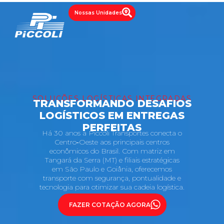
Nossas Unidades
SOLUÇÕES LOGÍSTICAS INTEGRADAS
TRANSFORMANDO DESAFIOS
LOGÍSTICOS EM ENTREGAS
PERFEITAS
Há 30 anos a Piccoli Transportes conecta o
Centro‑Oeste aos principais centros
econômicos do Brasil. Com matriz em
Tangará da Serra (MT) e filiais estratégicas
em São Paulo e Goiânia, oferecemos
transporte com segurança, pontualidade e
tecnologia para otimizar sua cadeia logística.
FAZER COTAÇÃO AGORA