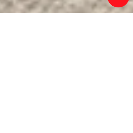
PREPARADO
PARA FACILITAR
SUA LOGÍSTICA?
Basta preencher o
formulário ao lado e nosso
time falará com você em
breve.